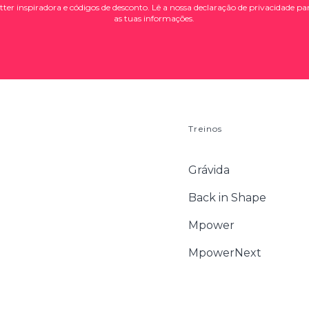
er inspiradora e códigos de desconto. Lê a nossa
declaração de privacidade
par
as tuas informações.
Treinos
Grávida
Back in Shape
Mpower
MpowerNext