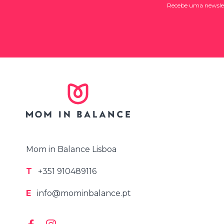
Recebe uma newslett
Mom in Balance Lisboa
T
+351 910489116
E
info@mominbalance.pt