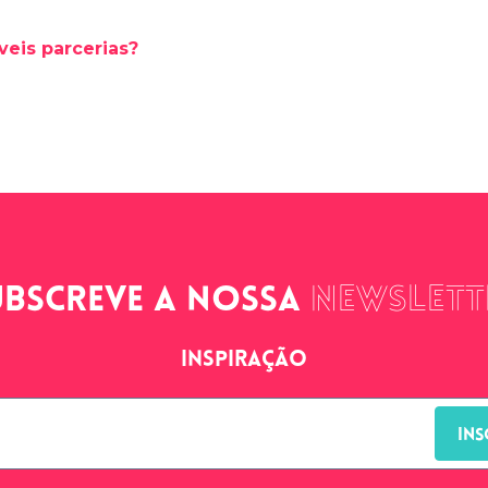
veis parcerias?
ubscreve a nossa
newslett
Inspiração
INS