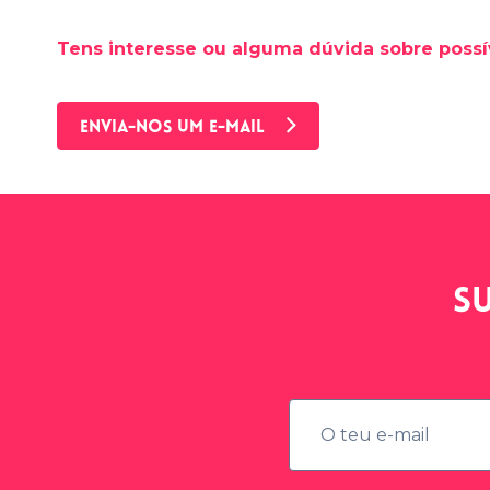
Tens interesse ou alguma dúvida sobre possí
ENVIA-NOS UM E-MAIL
S